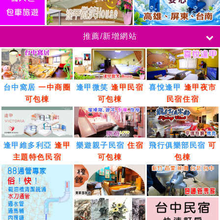
推薦/新增網站
台中窩居
一中商圈
逢甲微笑
逢甲民宿
喜悅逢甲
逢甲夜市
可包棟
可包棟
民宿住宿
逢甲維多利亞
逢甲
樂遊親子民宿
住宿
飛行俱樂部民宿
可
主題特色民宿
可包棟
包棟