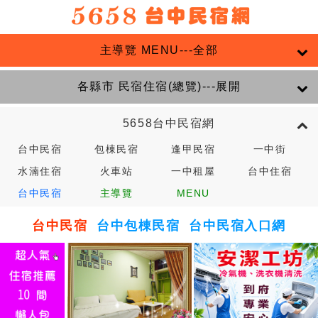
主導覽 MENU---全部
各縣市 民宿住宿(總覽)---展開
5658台中民宿網
台中民宿
包棟民宿
逢甲民宿
一中街
水湳住宿
火車站
一中租屋
台中住宿
台中民宿
主導覽
MENU
台中民宿
台中包棟民宿
台中民宿入口網