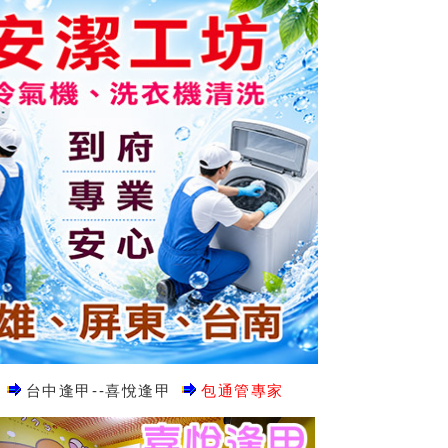
台中逢甲--喜悅逢甲
包通管專家