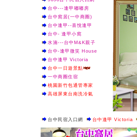
台中---逢甲嘟嘟房
台中窩居(一中商圈)
台中逢甲--喜悅逢甲
台中- 逢甲小窩
水湳---台中M&K親子
台中-逢甲微笑 House
台中逢甲 Victoria
台中一日遊景點
一中商圈住宿
桃園新竹包通管專家
高雄屏東台南洗冷氣
台中民宿入口網
台中逢甲 Victoria