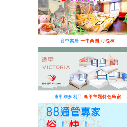
台中窩居
一中商圈 可包棟
逢甲維多利亞
逢甲主題特色民宿