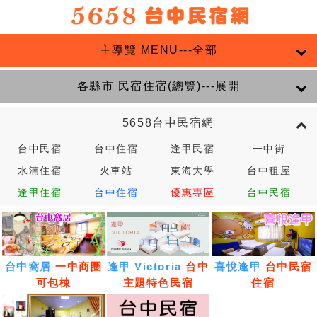
主導覽 MENU---全部
各縣市 民宿住宿(總覽)---展開
5658台中民宿網
台中民宿
台中住宿
逢甲民宿
一中街
水湳住宿
火車站
東海大學
台中租屋
逢甲住宿
台中住宿
優惠專區
台中民宿
台中窩居
一中商圈
逢甲 Victoria
台中
喜悅逢甲
台中民宿
可包棟
主題特色民宿
住宿