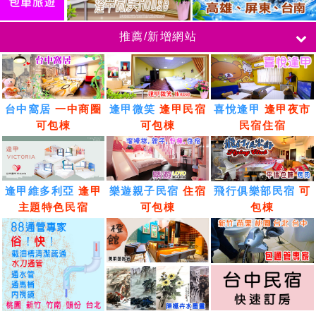
推薦/新增網站
台中窩居
一中商圈
逢甲微笑
逢甲民宿
喜悅逢甲
逢甲夜市
可包棟
可包棟
民宿住宿
逢甲維多利亞
逢甲
樂遊親子民宿
住宿
飛行俱樂部民宿
可
主題特色民宿
可包棟
包棟