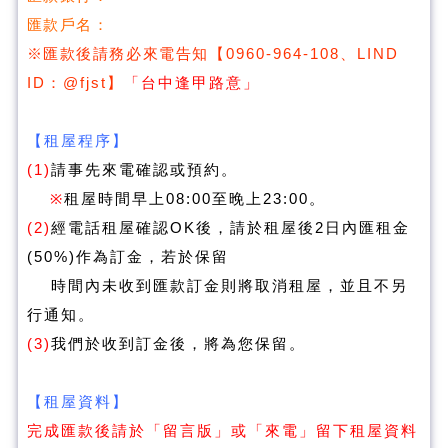
匯款戶名：
※匯款後請務必來電告知
【
0960-964-108、LIND
ID：@fjst
】
「台中逢甲路意」
【租屋程序】
(1)
請事先來電確認或預約。
※
租屋時間早上08:00至晚上23:00。
(2)
經電話租屋確認OK後，請於租屋後2日內匯租金
(50%)作為訂金，若於保留
時間內未收到匯款訂金則將取消租屋，並且不另
行通知。
(3)
我們於收到訂金後，將為您保留。
【租屋資料】
完成匯款後請於「留言版」或「來電」留下租屋資料