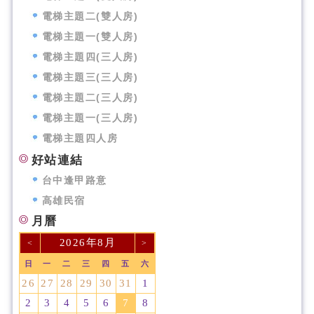
電梯主題二(雙人房)
電梯主題一(雙人房)
電梯主題四(三人房)
電梯主題三(三人房)
電梯主題二(三人房)
電梯主題一(三人房)
電梯主題四人房
好站連結
台中逢甲路意
高雄民宿
月曆
2026年8月
<
>
日
一
二
三
四
五
六
26
27
28
29
30
31
1
2
3
4
5
6
7
8