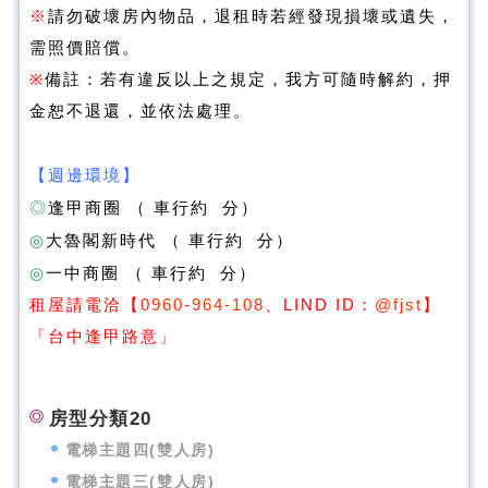
※
請勿破壞房內物品，退租時若經發現損壞或遺失，
需照價賠償。
※
備註：若有違反以上之規定，我方可隨時解約，押
金恕不退還，並依法處理。
【週邊環境】
◎
逢甲
商圈 （ 車行約 分）
◎
大魯閣新時代 （ 車行約 分）
◎
一中商圈 （ 車行約 分）
租屋請電洽【
0960-964-108
、LIND ID：
@fjst
】
「台中逢甲路意
」
房型分類20
電梯主題四(雙人房)
電梯主題三(雙人房)