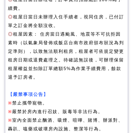
續費。
◎
租屋日當日未辦理入住手續者，視同住房，已付訂
單之訂金將全額沒收。
◎
租屋因素： 住房當日遇颱風、地震等不可抗拒因
素時（以氣象局發佈或飯店台南市政府頒布狀況為判
定準則），以致無法順利租房，租屋者可依規定變更
租房日期或退費處理之。待確認無誤後，可辦理保留
租屋權益並扣除訂單總額5%為作業手續費用，餘款
退予訂房者。
【嚴禁事項公告】
※
禁止攜帶寵物。
※
嚴禁於房內進行召妓、販毒等非法行為。
※
室內全面禁止酗酒、吸煙、喧嘩、賭博、辦派對、
轟趴、嗑藥或破壞房內設施、整潔等行為。