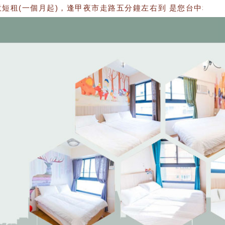
短租(一個月起)，逢甲夜市走路五分鐘左右到 是您台中租屋最