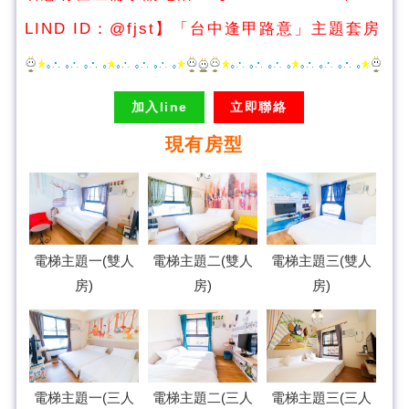
LIND ID：
@fjst
】
「台中逢甲路意」主題套房
加入line
立即聯絡
現有房型
電梯主題一(雙人
電梯主題二(雙人
電梯主題三(雙人
房)
房)
房)
電梯主題一(三人
電梯主題二(三人
電梯主題三(三人